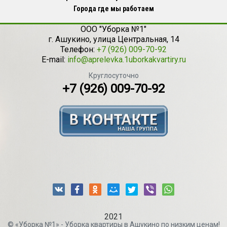
Города где мы работаем
ООО "Уборка №1"
г.
Ашукино
,
улица Центральная, 14
Телефон:
+7 (926) 009-70-92
E-mail:
info@aprelevka.1uborkakvartiry.ru
Круглосуточно
+7 (926) 009-70-92
2021
© «Уборка №1» - Уборка квартиры в Ашукино по низким ценам!