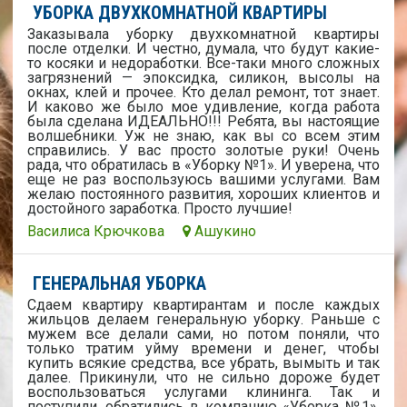
УБОРКА ДВУХКОМНАТНОЙ КВАРТИРЫ
Заказывала уборку двухкомнатной квартиры
после отделки. И честно, думала, что будут какие-
то косяки и недоработки. Все-таки много сложных
загрязнений — эпоксидка, силикон, высолы на
окнах, клей и прочее. Кто делал ремонт, тот знает.
И каково же было мое удивление, когда работа
была сделана ИДЕАЛЬНО!!! Ребята, вы настоящие
волшебники. Уж не знаю, как вы со всем этим
справились. У вас просто золотые руки! Очень
рада, что обратилась в «Уборку №1». И уверена, что
еще не раз воспользуюсь вашими услугами. Вам
желаю постоянного развития, хороших клиентов и
достойного заработка. Просто лучшие!
Василиса Крючкова
Ашукино
ГЕНЕРАЛЬНАЯ УБОРКА
Сдаем квартиру квартирантам и после каждых
жильцов делаем генеральную уборку. Раньше с
мужем все делали сами, но потом поняли, что
только тратим уйму времени и денег, чтобы
купить всякие средства, все убрать, вымыть и так
далее. Прикинули, что не сильно дороже будет
воспользоваться услугами клининга. Так и
поступили, обратились в компанию «Уборка №1».