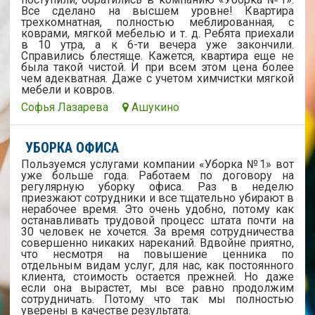
Все сделано на высшем уровне! Квартира
трехкомнатная, полностью меблированная, с
коврами, мягкой мебелью и т. д. Ребята приехали
в 10 утра, а к 6-ти вечера уже закончили.
Справились блестяще. Кажется, квартира еще не
была такой чистой. И при всем этом цена более
чем адекватная. Даже с учетом химчистки мягкой
мебели и ковров.
Софья Лазарева
Ашукино
УБОРКА ОФИСА
Пользуемся услугами компании «Уборка №1» вот
уже больше года. Работаем по договору на
регулярную уборку офиса. Раз в неделю
приезжают сотрудники и все тщательно убирают в
нерабочее время. Это очень удобно, потому как
останавливать трудовой процесс штата почти на
30 человек не хочется. За время сотрудничества
совершенно никаких нареканий. Вдвойне приятно,
что несмотря на повышение ценника по
отдельным видам услуг, для нас, как постоянного
клиента, стоимость остается прежней. Но даже
если она вырастет, мы все равно продолжим
сотрудничать. Потому что так мы полностью
уверены в качестве результата.